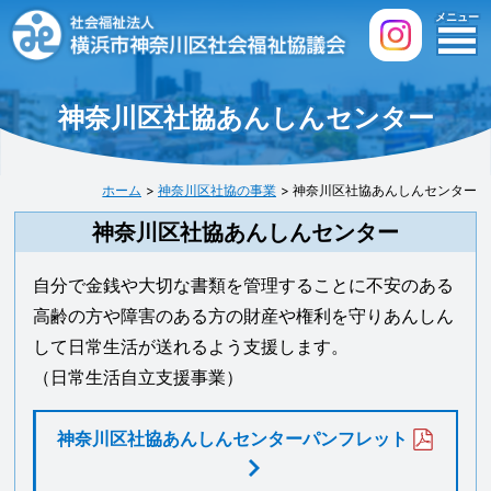
メニュー
ホーム
神奈川区社協あんしんセンター
神奈川区社協について
ホーム
神奈川区社協の事業
神奈川区社協あんしんセンター
神奈川区社協の事業
神奈川区社協あんしんセンター
あなたのまちの地区社協
自分で金銭や大切な書類を管理することに不安のある
目的別にさがす
高齢の方や障害のある方の財産や権利を守りあんしん
様式ダウンロード
して日常生活が送れるよう支援します。
（日常生活自立支援事業）
アクセス
リンク集
神奈川区社協あんしんセンターパンフレット
サイトマップ